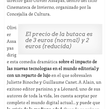
director galo Olivier Assayas, dentro del ciclo
Cinemateca de Invierno, organizado por la
Concejalía de Cultura.
Olivi
El precio de la butaca es
er
de 3 euros (normal) y 2
Assa
euros (reducida)
yas
dirig
e esta comedia dramática
sobre el impacto de
las nuevas tecnologías en el mundo editorial y
con un reparto de lujo
en el que sobresalen
Juliette Binoche y Guillaume Canet. A Alain, un
exitoso editor parisino, y a Léonard, uno de sus
autores de toda la vida, les cuesta aceptar por
completo el mundo digital actual... y puede que