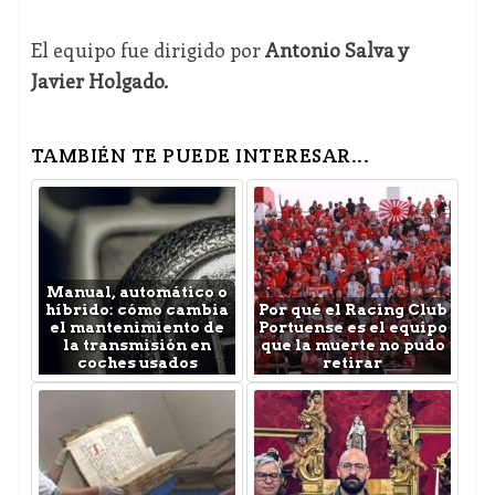
El equipo fue dirigido por
Antonio Salva y
Javier Holgado.
TAMBIÉN TE PUEDE INTERESAR...
Manual, automático o
híbrido: cómo cambia
Por qué el Racing Club
el mantenimiento de
Portuense es el equipo
la transmisión en
que la muerte no pudo
coches usados
retirar