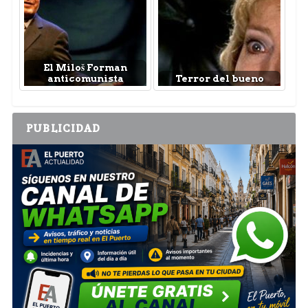
El Miloš Forman
anticomunista
Terror del bueno
PUBLICIDAD