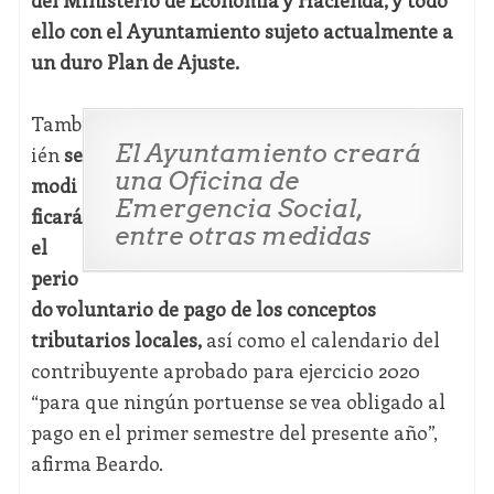
del Ministerio de Economía y Hacienda, y todo
ello con el Ayuntamiento sujeto actualmente a
un duro Plan de Ajuste.
Tamb
El Ayuntamiento creará
ién
se
una Oficina de
modi
Emergencia Social,
ficará
entre otras medidas
el
perio
do voluntario de pago de los conceptos
tributarios locales,
así como el calendario del
contribuyente aprobado para ejercicio 2020
“para que ningún portuense se vea obligado al
pago en el primer semestre del presente año”,
afirma Beardo.