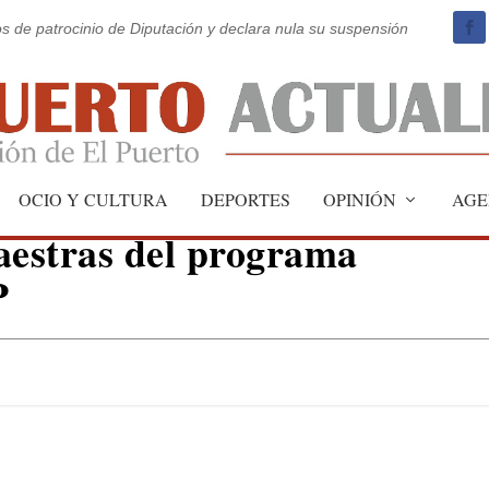
os de patrocinio de Diputación y declara nula su suspensión
y burocracia y creación de
OCIO Y CULTURA
DEPORTES
OPINIÓN
AGE
aestras del programa
P