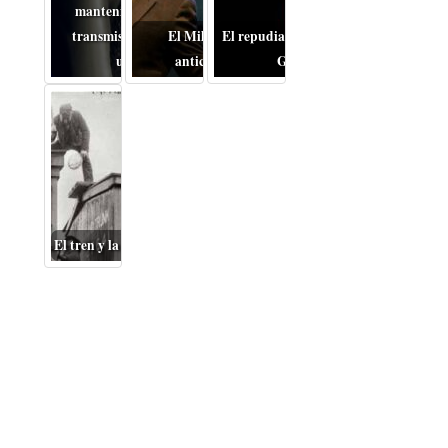
mantenimiento de la
transmisión en coches
El Miloš Forman
El repudiable drama de la
usados
anticomunista
Guerra
El tren y la Gran Depresión