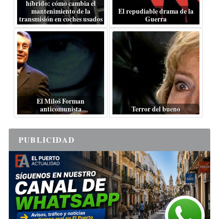
híbrido: cómo cambia el
mantenimiento de la
El repudiable drama de la
transmisión en coches usados
Guerra
El Miloš Forman
anticomunista
Terror del bueno
PUBLICIDAD