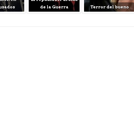
usados
de la Guerra
Terror del bueno