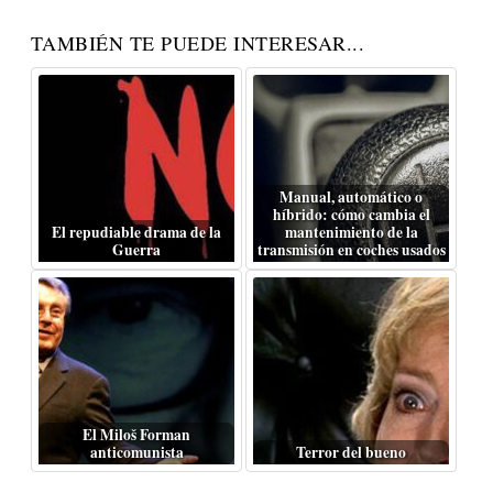
TAMBIÉN TE PUEDE INTERESAR...
Manual, automático o
híbrido: cómo cambia el
El repudiable drama de la
mantenimiento de la
Guerra
transmisión en coches usados
El Miloš Forman
anticomunista
Terror del bueno