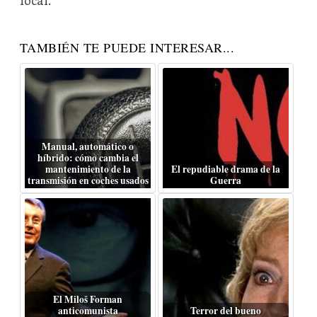
local.
TAMBIÉN TE PUEDE INTERESAR...
Manual, automático o
híbrido: cómo cambia el
mantenimiento de la
El repudiable drama de la
transmisión en coches usados
Guerra
El Miloš Forman
anticomunista
Terror del bueno