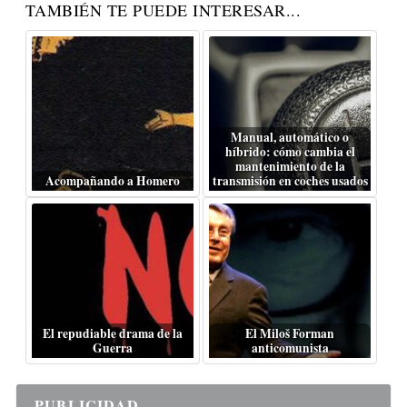
TAMBIÉN TE PUEDE INTERESAR...
Manual, automático o
híbrido: cómo cambia el
mantenimiento de la
Acompañando a Homero
transmisión en coches usados
El repudiable drama de la
El Miloš Forman
Guerra
anticomunista
PUBLICIDAD