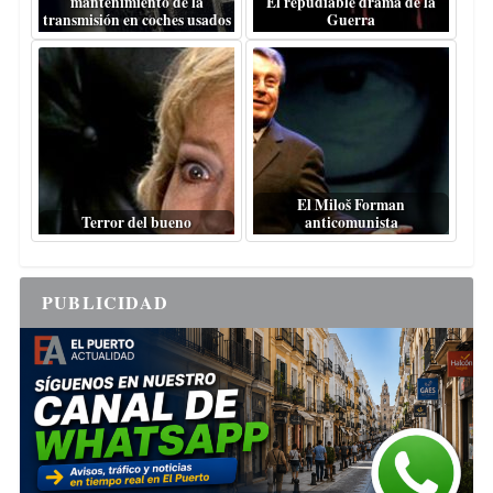
mantenimiento de la
El repudiable drama de la
transmisión en coches usados
Guerra
El Miloš Forman
Terror del bueno
anticomunista
PUBLICIDAD