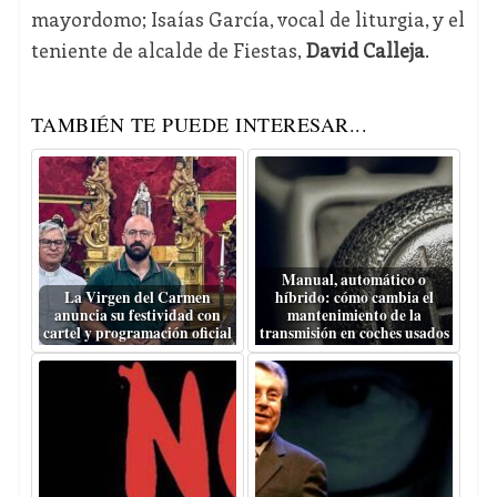
mayordomo; Isaías García, vocal de liturgia, y el
teniente de alcalde de Fiestas,
David Calleja
.
TAMBIÉN TE PUEDE INTERESAR...
Manual, automático o
La Virgen del Carmen
híbrido: cómo cambia el
anuncia su festividad con
mantenimiento de la
cartel y programación oficial
transmisión en coches usados