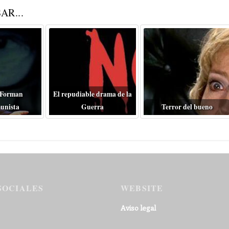
AR...
 Forman
El repudiable drama de la
unista
Guerra
Terror del bueno
SOCIALES
WEBSITE
Aviso legal