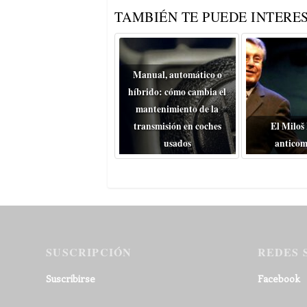
TAMBIÉN TE PUEDE INTERES
Manual, automático o
híbrido: cómo cambia el
mantenimiento de la
transmisión en coches
El Miloš
usados
anticom
SUSCRIPCIÓN
REDES 
Suscribirse
Facebook