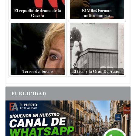
El repudiable drama de la
El Miloš Forman
Guerra
anticomunista
Terror del bueno
El tren y la Gran Depresión
PUBLICIDAD