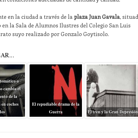
e en la ciudad a través de la
plaza Juan Gavala
, situa
o en la Sala de Alumnos Ilustres del Colegio San Luis
rato suyo realizado por Gonzalo Goytisolo.
AR...
tomático o
o cambia el
nto de la
 en coches
El repudiable drama de la
dos
Guerra
El tren y la Gran Depresión