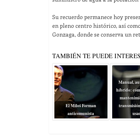
Su recuerdo permanece hoy present
en pleno centro histórico, así com
Gonzaga, donde se conserva un ret
TAMBIÉN TE PUEDE INTERES
Manual, au
híbrido: cóm
mantenimie
El Miloš Forman
transmisión
anticomunista
usa