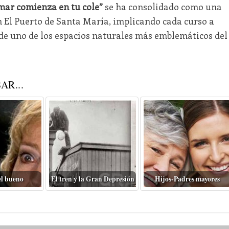
mar comienza en tu cole”
se ha consolidado como una
n El Puerto de Santa María, implicando cada curso a
 de uno de los espacios naturales más emblemáticos del
AR...
el bueno
El tren y la Gran Depresión
Hijos-Padres mayores