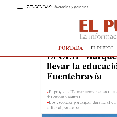
TENDENCIAS:
Auctoritas y potestas
PORTADA
EL PUERTO
EL PUERTO
El CEIP Marqués
llevar la educaci
Fuentebravía
El proyecto “El mar comienza en tu co
del entorno natural
Los escolares participan durante el cu
al litoral portuense