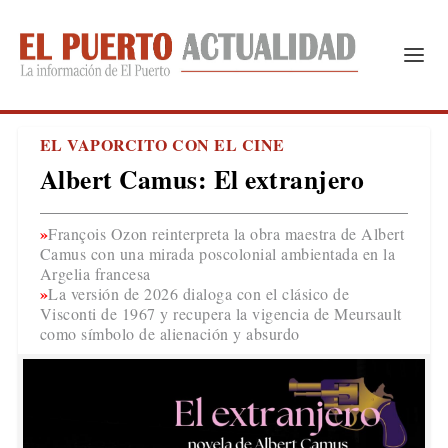
EL VAPORCITO CON EL CINE
Albert Camus: El extranjero
François Ozon reinterpreta la obra maestra de Albert
Camus con una mirada poscolonial ambientada en la
Argelia francesa
La versión de 2026 dialoga con el clásico de
Visconti de 1967 y recupera la vigencia de Meursault
como símbolo de alienación y absurdo