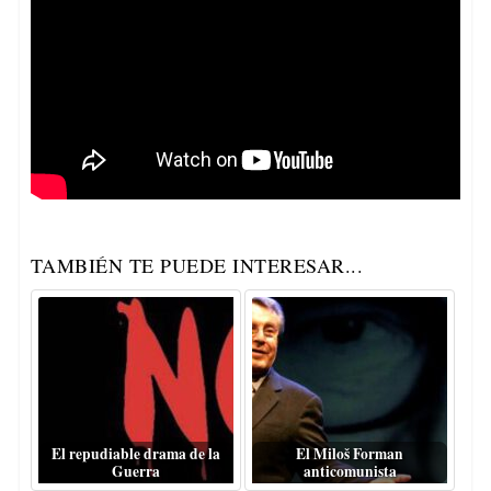
TAMBIÉN TE PUEDE INTERESAR...
El repudiable drama de la
El Miloš Forman
Guerra
anticomunista