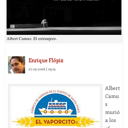
Albert Camus: El extranjero.
Enrique Flópiz
27-05-2026 | 09:15
Albert
Camu
s
murió
a los