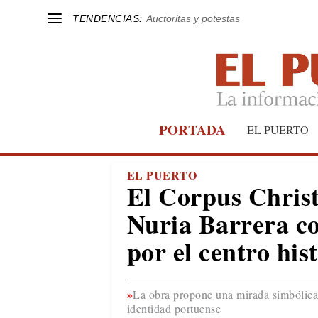
TENDENCIAS:
Auctoritas y potestas
PORTADA
EL PUERTO
EL PUERTO
El Corpus Christi
Nuria Barrera co
por el centro his
La obra propone una mirada simbólica y 
identidad portuense