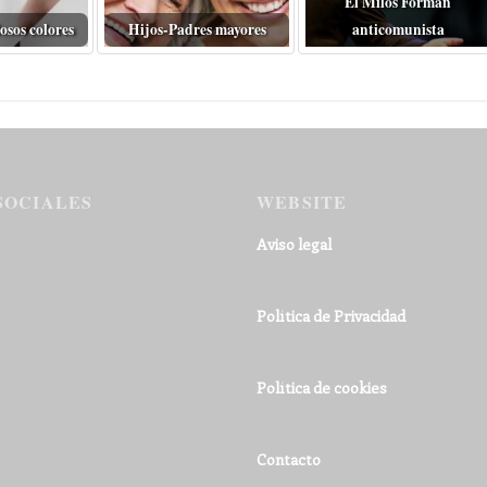
El Miloš Forman
osos colores
Hijos-Padres mayores
anticomunista
SOCIALES
WEBSITE
Aviso legal
Política de Privacidad
Política de cookies
Contacto