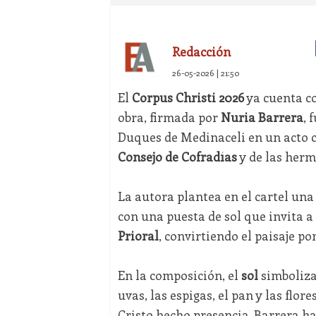
Redacción
26-05-2026 | 21:50
El
Corpus Christi 2026
ya cuenta co
obra, firmada por
Nuria Barrera
, 
Duques de Medinaceli en un acto c
Consejo de Cofradías
y de las herm
La autora plantea en el cartel un
con una puesta de sol que invita a 
Prioral
, convirtiendo el paisaje po
En la composición, el
sol
simboliza
uvas, las espigas, el pan y las flo
Cristo hecho presencia. Barrera ha