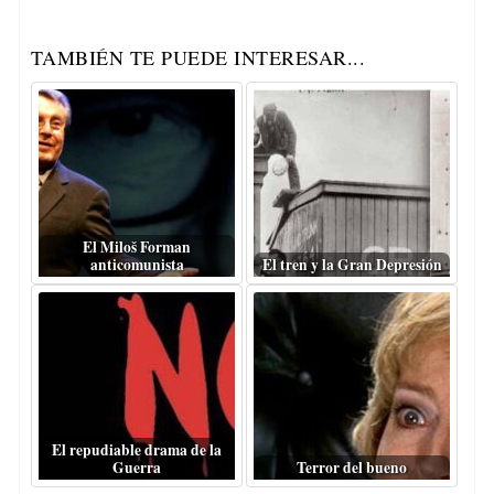
TAMBIÉN TE PUEDE INTERESAR...
El Miloš Forman
anticomunista
El tren y la Gran Depresión
El repudiable drama de la
Guerra
Terror del bueno