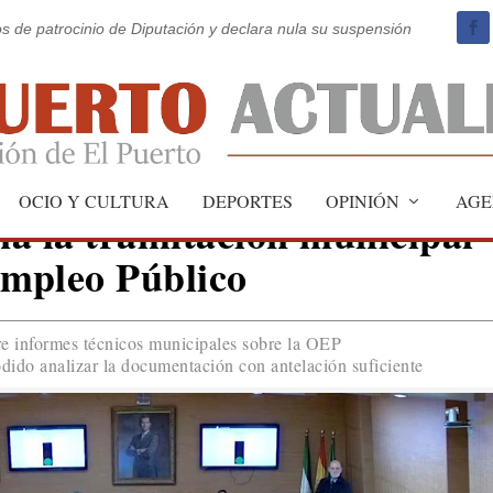
os de patrocinio de Diputación y declara nula su suspensión
OCIO Y CULTURA
DEPORTES
OPINIÓN
AGE
a la tramitación municipal
Empleo Público
re informes técnicos municipales sobre la OEP
dido analizar la documentación con antelación suficiente