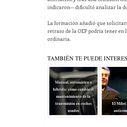
indicaron— dificultó analizar la d
La formación añadió que solicitar
retraso de la OEP podría tener en 
ordinaria.
TAMBIÉN TE PUEDE INTERES
Manual, automático o
híbrido: cómo cambia el
mantenimiento de la
transmisión en coches
El Miloš
usados
anticom