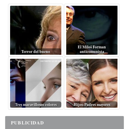
El Miloš Forman
Terror del bueno
anticomunista
Tres maravillosos colores
Hijos-Padres mayores
PUBLICIDAD