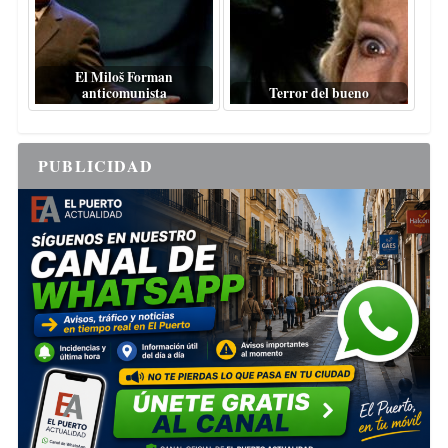
El Miloš Forman
anticomunista
Terror del bueno
PUBLICIDAD