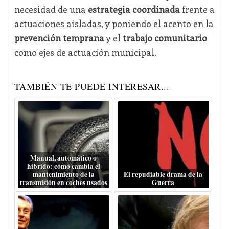
necesidad de una
estrategia coordinada
frente a
actuaciones aisladas, y poniendo el acento en la
prevención temprana
y el
trabajo comunitario
como ejes de actuación municipal.
TAMBIÉN TE PUEDE INTERESAR...
Manual, automático o
híbrido: cómo cambia el
mantenimiento de la
El repudiable drama de la
transmisión en coches usados
Guerra