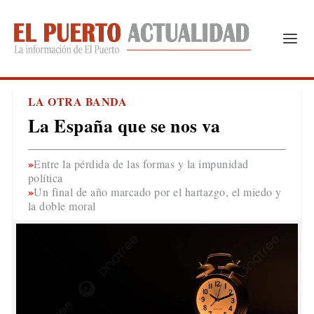
LA OTRA BANDA
La España que se nos va
Entre la pérdida de las formas y la impunidad
política
Un final de año marcado por el hartazgo, el miedo y
la doble moral