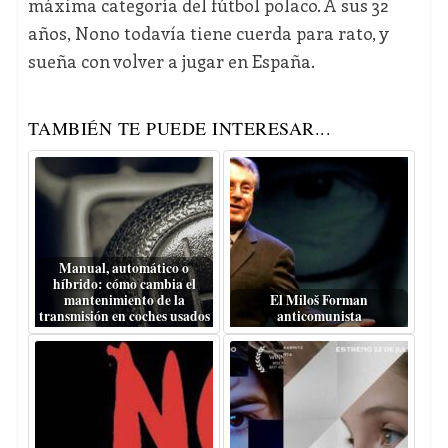
máxima categoría del fútbol polaco. A sus 32
años, Nono todavía tiene cuerda para rato, y
sueña con volver a jugar en España.
TAMBIÉN TE PUEDE INTERESAR...
Manual, automático o
híbrido: cómo cambia el
mantenimiento de la
El Miloš Forman
transmisión en coches usados
anticomunista