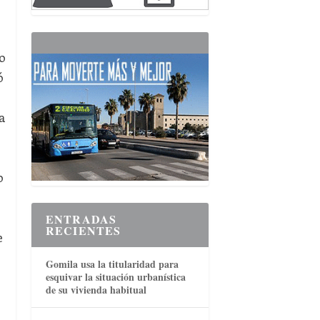
o
ó
a
o
ENTRADAS
RECIENTES
e
Gomila usa la titularidad para
esquivar la situación urbanística
de su vivienda habitual