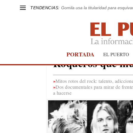
TENDENCIAS:
Gomila usa la titularidad para esquivar
PORTADA
EL VAPORCITO CON EL CINE
EL PUERTO
Roqueros que mu
Mitos rotos del rock: talento, adicci
Dos documentales para mirar de frente
a hacerse