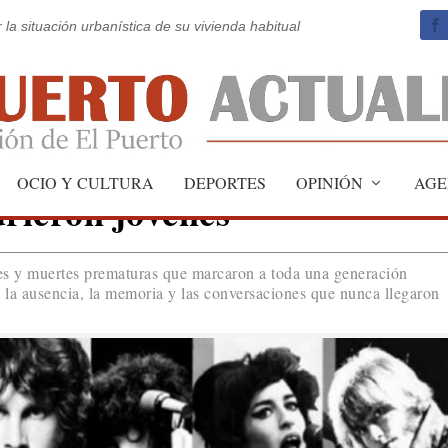
 la situación urbanística de su vivienda habitual
OCIO Y CULTURA
DEPORTES
OPINIÓN
AGE
rieron jóvenes
ones y muertes prematuras que marcaron a toda una generación
 la ausencia, la memoria y las conversaciones que nunca llegaron