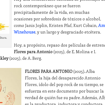
rock contemporáneo que se fueron
precipitadamente de la vida, en muchas
ocasiones por sobredosis de tóxicos o alcohol,
como Janis Joplin, Kristen Pfaf, Kurt Cobain,
Am
Winehouse
, y un largo y desgraciado etcétera.
ltura,
Hoy, a propósito, repaso dos películas de estren
Flores para Antonio
(2025), de E. Molina e I.
ckley
(2025), de A. Berg.
FLORES PARA ANTONIO
(2025)
.
Alba
Flores, la hija del desaparecido Antonio
Flores, ídolo del pop rock de su tiempo, se
esfuerza en este documento por buscar la
verdad de quién fue su padre. Además, Al
es la productora, inductora y conductora