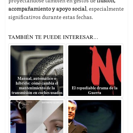
proyectándose también en gestos de
ilusión,
acompañamiento y apoyo social
, especialmente
significativos durante estas fechas.
TAMBIÉN TE PUEDE INTERESAR...
Manual, automático o
híbrido: cómo cambia el
mantenimiento de la
El repudiable drama de la
transmisión en coches usados
Guerra