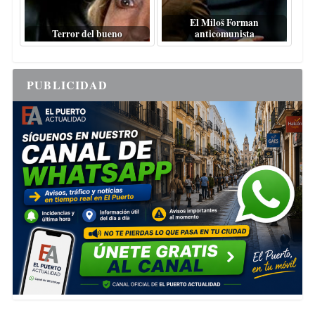
El Miloš Forman
Terror del bueno
anticomunista
PUBLICIDAD