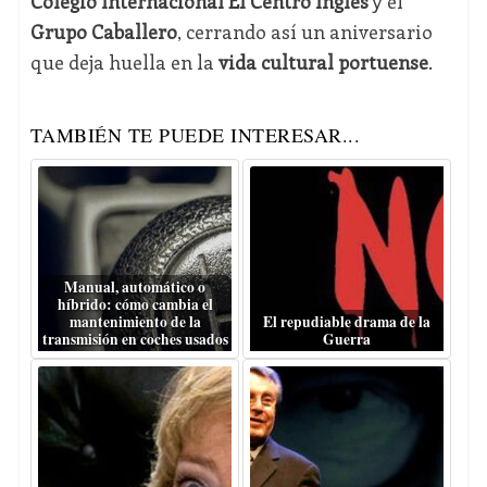
Colegio Internacional El Centro Inglés
y el
Grupo Caballero
, cerrando así un aniversario
que deja huella en la
vida cultural portuense
.
TAMBIÉN TE PUEDE INTERESAR...
Manual, automático o
híbrido: cómo cambia el
mantenimiento de la
El repudiable drama de la
transmisión en coches usados
Guerra