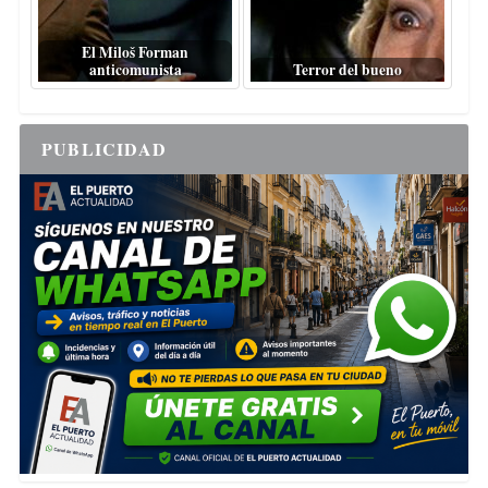
El Miloš Forman
anticomunista
Terror del bueno
PUBLICIDAD