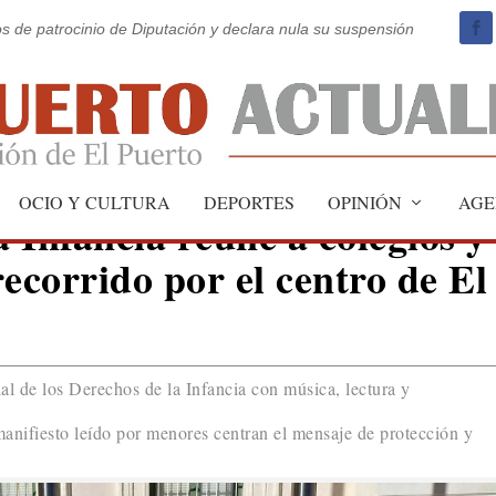
os de patrocinio de Diputación y declara nula su suspensión
OCIO Y CULTURA
DEPORTES
OPINIÓN
AGE
 Infancia reúne a colegios y
ecorrido por el centro de El
l de los Derechos de la Infancia con música, lectura y
manifiesto leído por menores centran el mensaje de protección y