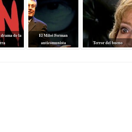
 drama de la
El Miloš Forman
rra
anticomunista
Terror del bueno