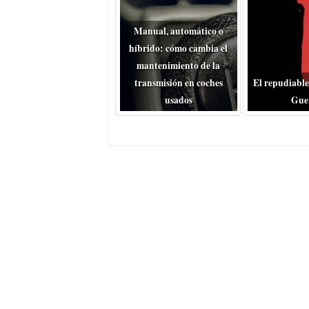
Manual, automático o
híbrido: cómo cambia el
mantenimiento de la
transmisión en coches
El repudiable
usados
Gue