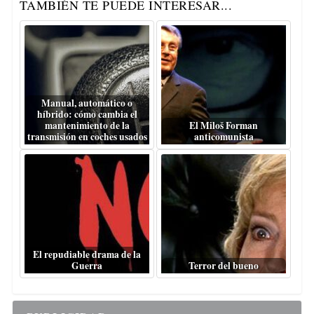
TAMBIÉN TE PUEDE INTERESAR...
Manual, automático o
híbrido: cómo cambia el
mantenimiento de la
El Miloš Forman
transmisión en coches usados
anticomunista
El repudiable drama de la
Guerra
Terror del bueno