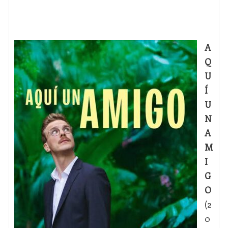
A
Q
U
Í
U
N
A
M
I
G
O
(2
0