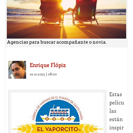
Agencias para buscar acompañante o novia.
Enrique Flópiz
01-11-2025 | 08:00
Estas
pelícu
las
están
inspir