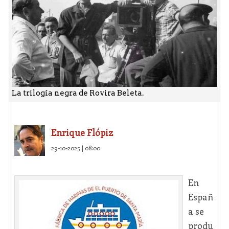
La trilogía negra de Rovira Beleta.
Enrique Flópiz
29-10-2025 | 08:00
En
Españ
a se
produ