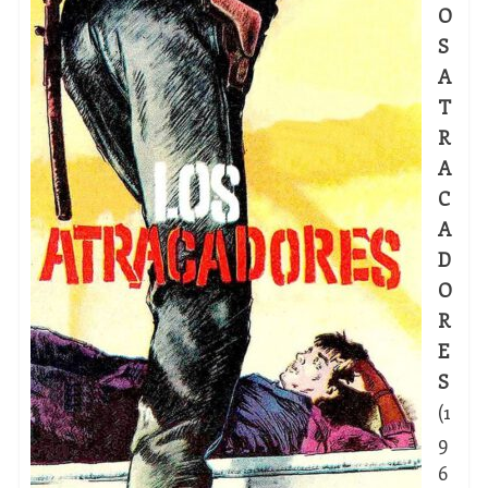
O
S
A
T
R
A
C
A
D
O
R
E
S
(1
9
6