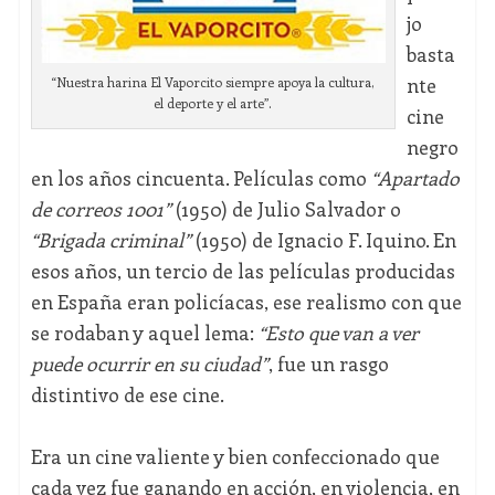
jo
basta
nte
“Nuestra harina El Vaporcito siempre apoya la cultura,
el deporte y el arte”.
cine
negro
en los años cincuenta. Películas como
“Apartado
de correos 1001”
(1950) de Julio Salvador o
“Brigada criminal”
(1950) de Ignacio F. Iquino. En
esos años, un tercio de las películas producidas
en España eran policíacas, ese realismo con que
se rodaban y aquel lema:
“Esto que van a ver
puede ocurrir en su ciudad”
, fue un rasgo
distintivo de ese cine.
Era un cine valiente y bien confeccionado que
cada vez fue ganando en acción, en violencia, en