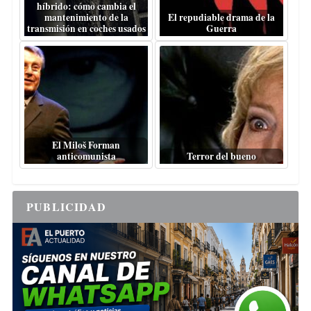
híbrido: cómo cambia el
mantenimiento de la
El repudiable drama de la
transmisión en coches usados
Guerra
El Miloš Forman
anticomunista
Terror del bueno
PUBLICIDAD