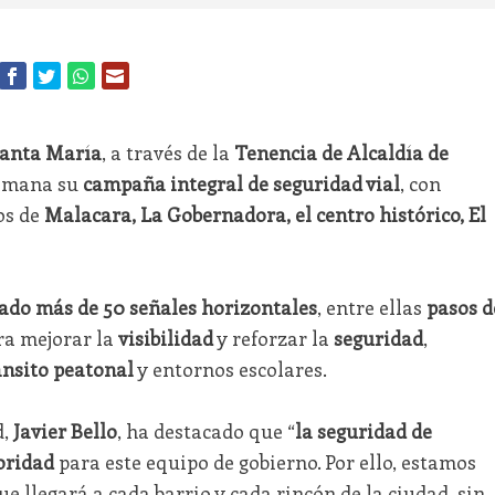
Santa María
, a través de la
Tenencia de Alcaldía de
 semana su
campaña integral de seguridad vial
, con
os de
Malacara, La Gobernadora, el centro histórico, El
ado más de 50 señales horizontales
, entre ellas
pasos d
ara mejorar la
visibilidad
y reforzar la
seguridad
,
ánsito peatonal
y entornos escolares.
d,
Javier Bello
, ha destacado que “
la seguridad de
oridad
para este equipo de gobierno. Por ello, estamos
e llegará a cada barrio y cada rincón de la ciudad, sin