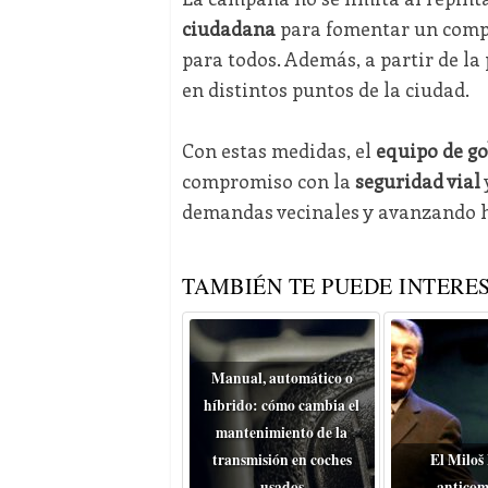
ciudadana
para fomentar un comp
para todos. Además, a partir de l
en distintos puntos de la ciudad.
Con estas medidas, el
equipo de g
compromiso con la
seguridad vial
demandas vecinales y avanzando 
TAMBIÉN TE PUEDE INTERES
Manual, automático o
híbrido: cómo cambia el
mantenimiento de la
transmisión en coches
El Miloš
usados
anticom