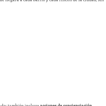
ado: también incluye
acciones de concienciación