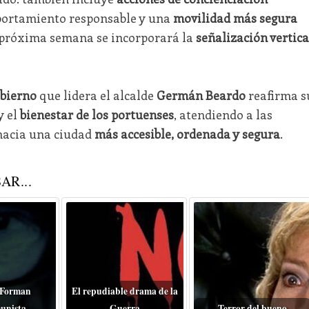
ortamiento responsable y una
movilidad más segura
a próxima semana se incorporará la
señalización vertica
obierno
que lidera el alcalde
Germán Beardo
reafirma s
y el
bienestar de los portuenses
, atendiendo a las
hacia una ciudad
más accesible, ordenada y segura
.
AR...
 Forman
El repudiable drama de la
unista
Guerra
Terror del bueno