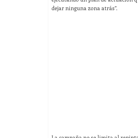
dejar ninguna zona atrás”.
La campaña no se limita al repint