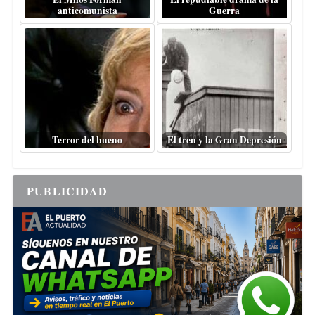
anticomunista
Guerra
Terror del bueno
El tren y la Gran Depresión
PUBLICIDAD