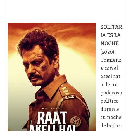
SOLITAR
IA ES LA
NOCHE
(2020).
Comienz
a con el
asesinat
o de un
poderoso
político
durante
su noche
de bodas.