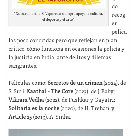
do
recog
“Nuestra harina El Vaporcito siempre apoya la cultura,
el deporte y el arte”.
er
pelícu
las poco conocidas pero que reflejan en plan
crítico, cómo funciona en ocasiones la policía y
la justicia en India, ante delitos y dilemas
sangrantes.
Películas como:
Secretos de un crimen
(2024), de
S. Suri;
Kaathal - The Core
(2023), de J. Baby;
Vikram Vedha
(2022), de Pushkar y Gayatri;
Solitaria es la noche
(2020), de H. Trehan; y
Article 15
(2019), A. Sinha.