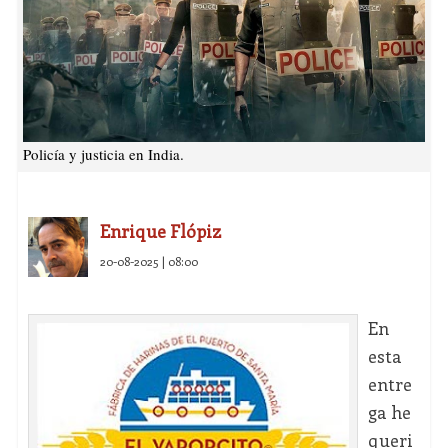
Policía y justicia en India.
Enrique Flópiz
20-08-2025 | 08:00
En
esta
entre
ga he
queri