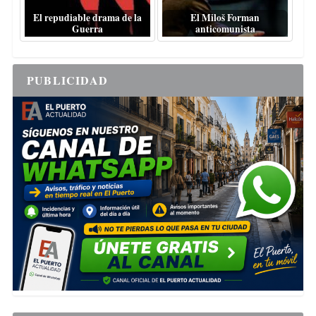
El repudiable drama de la
El Miloš Forman
Guerra
anticomunista
PUBLICIDAD