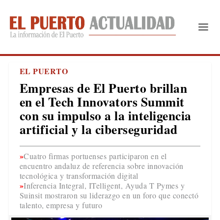
EL PUERTO
Empresas de El Puerto brillan
en el Tech Innovators Summit
con su impulso a la inteligencia
artificial y la ciberseguridad
Cuatro firmas portuenses participaron en el
encuentro andaluz de referencia sobre innovación
tecnológica y transformación digital
Inferencia Integral, ITelligent, Ayuda T Pymes y
Suinsit mostraron su liderazgo en un foro que conectó
talento, empresa y futuro