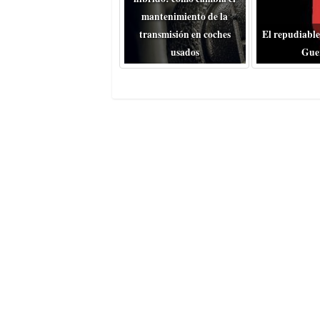
mantenimiento de la
transmisión en coches
El repudiable
usados
Gue