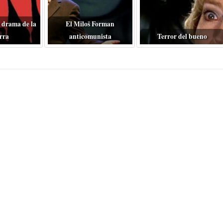
 drama de la
El Miloš Forman
rra
anticomunista
Terror del bueno