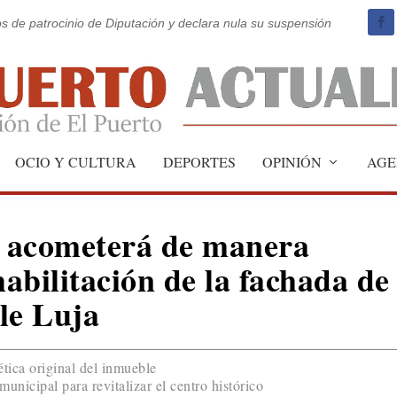
os de patrocinio de Diputación y declara nula su suspensión
OCIO Y CULTURA
DEPORTES
OPINIÓN
AGE
 acometerá de manera
habilitación de la fachada de
lle Luja
ética original del inmueble
unicipal para revitalizar el centro histórico