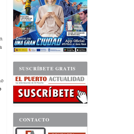
n
a
SUSCRÍBETE GRATIS
mo
o
a
CONTACTO