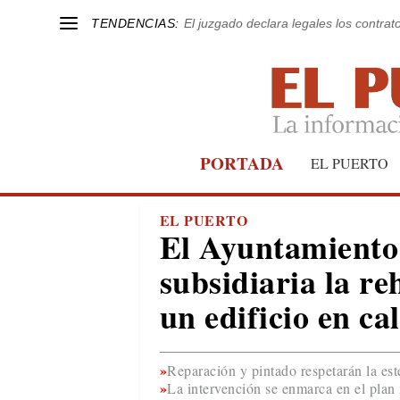
TENDENCIAS:
El juzgado declara legales los contrat
PORTADA
EL PUERTO
EL PUERTO
El Ayuntamiento
subsidiaria la re
un edificio en ca
Reparación y pintado respetarán la est
La intervención se enmarca en el plan m