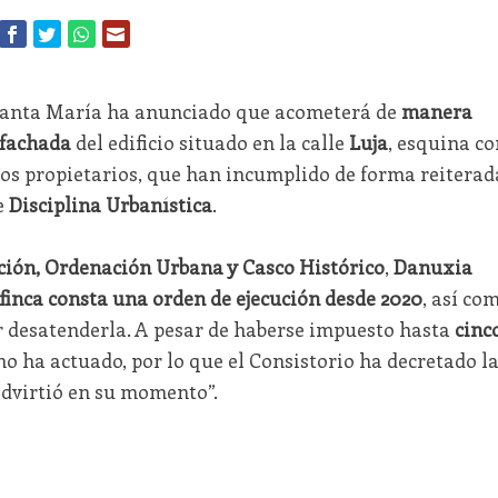
Santa María ha anunciado que acometerá de
manera
 fachada
del edificio situado en la calle
Luja
, esquina co
los propietarios, que han incumplido de forma reiterad
e
Disciplina Urbanística
.
ación, Ordenación Urbana y Casco Histórico
,
Danuxia
 finca consta una orden de ejecución desde 2020
, así co
 desatenderla. A pesar de haberse impuesto hasta
cinc
 no ha actuado, por lo que el Consistorio ha decretado l
advirtió en su momento”.