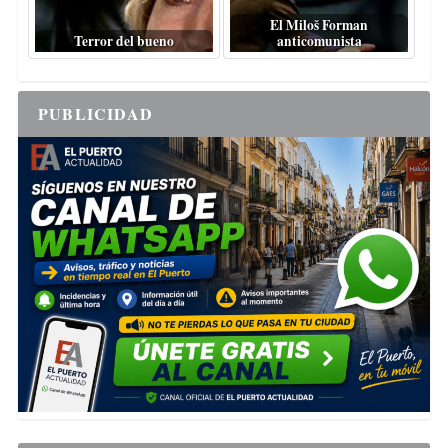
El Miloš Forman
Terror del bueno
anticomunista
PUBLICIDAD