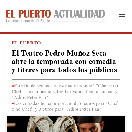
EL PUERTO
El Teatro Pedro Muñoz Seca
abre la temporada con comedia
y títeres para todos los públicos
Este fin de semana, el escenario acogerá "Chef o no
Chef", una comedia sobre la rivalidad en la cocina, y
"Adiós Peter Pan"
Las entradas tienen un precio de 6 euros para "Chef
o no Chef" y 3 euros para "Adiós Peter Pan"