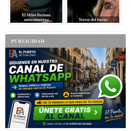
El Miloš Forman
anticomunista
Terror del bueno
PUBLICIDAD