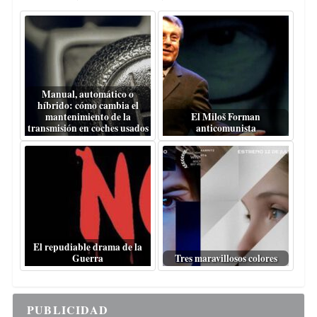
Manual, automático o
híbrido: cómo cambia el
mantenimiento de la
El Miloš Forman
transmisión en coches usados
anticomunista
El repudiable drama de la
Guerra
Tres maravillosos colores
PUBLICIDAD