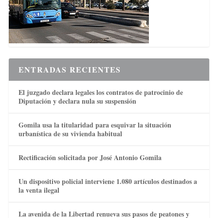
ENTRADAS RECIENTES
El juzgado declara legales los contratos de patrocinio de
Diputación y declara nula su suspensión
Gomila usa la titularidad para esquivar la situación
urbanística de su vivienda habitual
Rectificación solicitada por José Antonio Gomila
Un dispositivo policial interviene 1.080 artículos destinados a
la venta ilegal
La avenida de la Libertad renueva sus pasos de peatones y