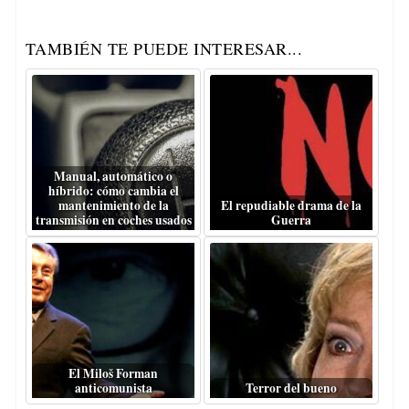
TAMBIÉN TE PUEDE INTERESAR...
Manual, automático o
híbrido: cómo cambia el
mantenimiento de la
El repudiable drama de la
transmisión en coches usados
Guerra
El Miloš Forman
anticomunista
Terror del bueno