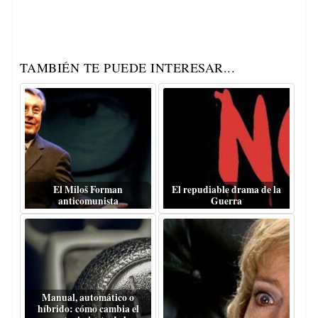
TAMBIÉN TE PUEDE INTERESAR...
El Miloš Forman
El repudiable drama de la
anticomunista
Guerra
Manual, automático o
híbrido: cómo cambia el