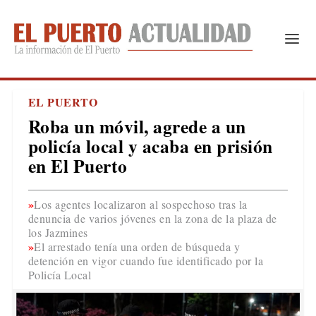
EL PUERTO
Roba un móvil, agrede a un
policía local y acaba en prisión
en El Puerto
Los agentes localizaron al sospechoso tras la
denuncia de varios jóvenes en la zona de la plaza de
los Jazmines
El arrestado tenía una orden de búsqueda y
detención en vigor cuando fue identificado por la
Policía Local