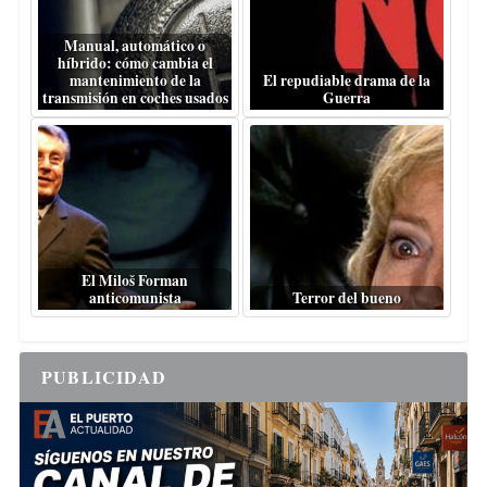
Manual, automático o
híbrido: cómo cambia el
mantenimiento de la
El repudiable drama de la
transmisión en coches usados
Guerra
El Miloš Forman
anticomunista
Terror del bueno
PUBLICIDAD