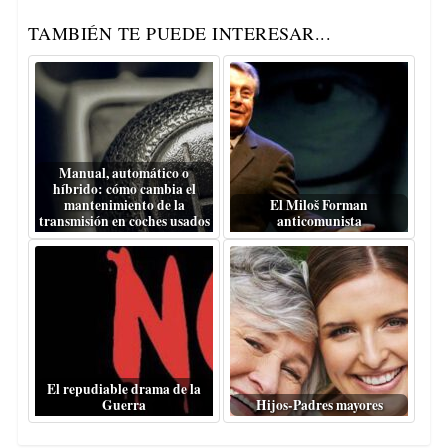
TAMBIÉN TE PUEDE INTERESAR...
Manual, automático o
híbrido: cómo cambia el
mantenimiento de la
El Miloš Forman
transmisión en coches usados
anticomunista
El repudiable drama de la
Guerra
Hijos-Padres mayores