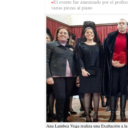
El evento fue amenizado por el profes
varias piezas al piano
Ana Lambea Vega realiza una Exaltación a la 