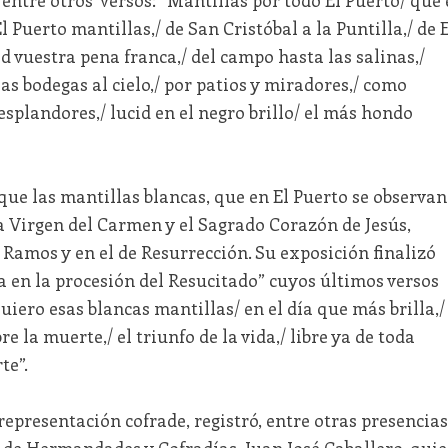
l Puerto mantillas,/ de San Cristóbal a la Puntilla,/ de E
 vuestra pena franca,/ del campo hasta las salinas,/
las bodegas al cielo,/ por patios y miradores,/ como
esplandores,/ lucid en el negro brillo/ el más hondo
ue las mantillas blancas, que en El Puerto se observan
la Virgen del Carmen y el Sagrado Corazón de Jesús,
Ramos y en el de Resurrección. Su exposición finalizó
 en la procesión del Resucitado” cuyos últimos versos
uiero esas blancas mantillas/ en el día que más brilla,/
re la muerte,/ el triunfo de la vida,/ libre ya de toda
te”.
representación cofrade, registró, entre otras presencias
l de Hermandades y Cofradías, Juan José Caballero, qui