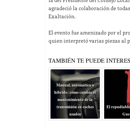
agradeció la colaboración de todas
Exaltación.
El evento fue amenizado por el pro
quien interpretó varias piezas al p
TAMBIÉN TE PUEDE INTERES
Manual, automático o
híbrido: cómo cambia el
mantenimiento de la
transmisión en coches
El repudiable
usados
Gue