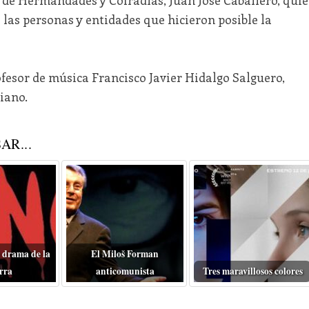
 las personas y entidades que hicieron posible la
fesor de música Francisco Javier Hidalgo Salguero,
iano.
AR...
 drama de la
El Miloš Forman
rra
anticomunista
Tres maravillosos colores