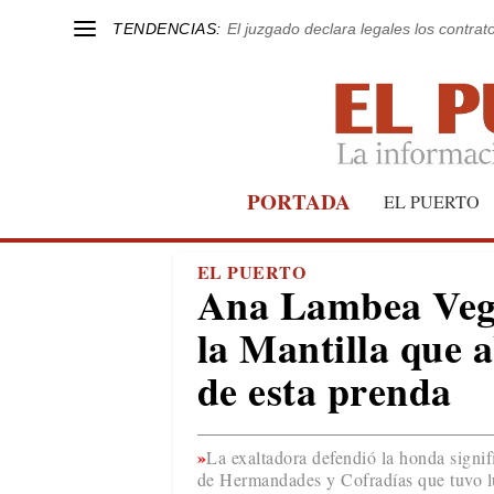
TENDENCIAS:
El juzgado declara legales los contrat
PORTADA
EL PUERTO
EL PUERTO
Ana Lambea Vega
la Mantilla que 
de esta prenda
La exaltadora defendió la honda signif
de Hermandades y Cofradías que tuvo l