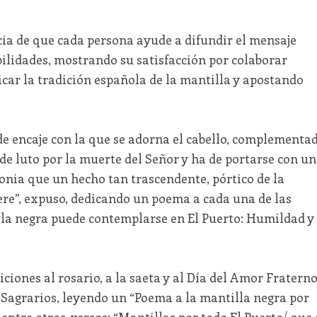
ia de que cada persona ayude a difundir el mensaje
bilidades, mostrando su satisfacción por colaborar
car la tradición española de la mantilla y apostando
de encaje con la que se adorna el cabello, complementa
de luto por la muerte del Señor y ha de portarse con u
onia que un hecho tan trascendente, pórtico de la
re”, expuso, dedicando un poema a cada una de las
la negra puede contemplarse en El Puerto: Humildad y
iones al rosario, a la saeta y al Día del Amor Fratern
s Sagrarios, leyendo un “Poema a la mantilla negra por
a entre otros versos: “Mantillas por todo El Puerto/ que 